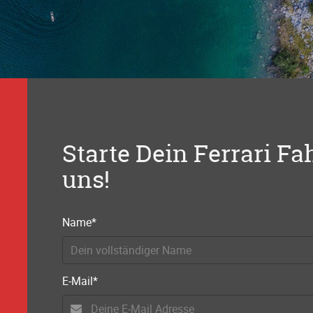
Starte Dein Ferrari Fa
uns!
Pflichtfeld
Name
*
Pflichtfeld
E-Mail
*