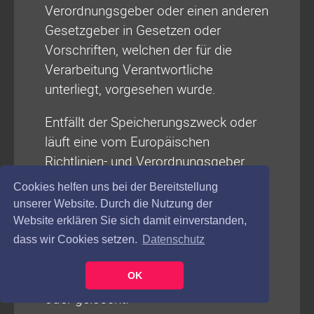
Verordnungsgeber oder einen anderen
Gesetzgeber in Gesetzen oder
Vorschriften, welchen der für die
Verarbeitung Verantwortliche
unterliegt, vorgesehen wurde.
Entfällt der Speicherungszweck oder
läuft eine vom Europäischen
Richtlinien- und Verordnungsgeber
oder einem anderen zuständigen
Cookies helfen uns bei der Bereitstellung
Gesetzgeber vorgeschriebene
unserer Website. Durch die Nutzung der
Speicherfrist ab, werden die
Website erklären Sie sich damit einverstanden,
personenbezogenen Daten
dass wir Cookies setzen.
Datenschutz
routinemäßig und entsprechend den
OK
gesetzlichen Vorschriften gesperrt
oder gelöscht.